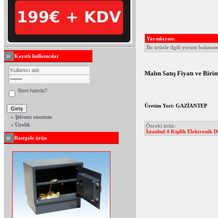
Yayınlayan:
Bu ürünle ilgili yorum buluna
Kayıtlı kullanıcılar
Malın Satış Fiyatı ve Bir
Beni hatırla?
Üretim Yeri: GAZİANTEP
» Şifremi unuttum
» Üyelik
Önceki ürün:
İstanbul 4 Kişilik Elektronik
Rastgele ürün