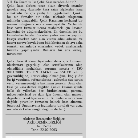
VII. En Önemlisi İse Çelik Kasa nereden Alınır.?
Çelik kasa alırken ucuz olsun diyerek insanlar
genelde araç üzerinde kasa satan kişilerden kasa
almaktadır. Bu çok yanlış bir uygulamadır. Çünkü
bu tür firmalar bir daha telefonla ulaşmanız
mümkün olmayabilir. Çelik Kasanızın herhangi bir
sorunu olduğunda servis veremeyebilir. Ve bu tür
kasa satan firmalar ucuza satabilmek için kasanın
kalitesini de düşürmektedirler. En önemlisi ise bu
firmalardan bazıları önceden yedek anahtar yaptırıp
kasayı satarken satın alan kişinin adını adresini ve
kasayı nereye koyduğunu bildiklerinden dolayı daha
sonraki zamanlarda ellerindeki yedek anahtarlarla
hırsızlık yapmışlardır. Bunların bir çok örneği
mevcuttur.
Çelik Kasa Alırken fiyatından daha çok firmanın
uluslararası geçerliligi olan sertifikalarının olup
olmadiğina muhakkak sorunuz mesela ( ISO
9001:2008 ,TS EN 1143-1 ve SSHYB vb. )
güvenirliliğine, üretici olup olmadığına, kaç yıldır
bu işi yaptığına, referanslarına , gelecekte size servis
verip veremeyeceğine bakılması gerekir. Ucuz olan
kasa iyi kasa demek değildir. Çünkü kasanın içinde
belki de yıllardan beri birikimlerinizi, paranızı
mücevherlerinizi ve sizin için önemli olan manevi
değerlerinizi saklayacaksınız. Bu nedenle ucuz kasa
değilde güvenilir firmadan kaliteli kasa almanızı
öneririz.( Unutmayınız ingilizlerin bir sözü var ucuz
mal alacak kadar zengin degilim derler. )
Akdeniz İhracatcilar Birlikleri
AKİB DEMİR BİRLİĞİ
No:15782
Tarih: 22.02.2003