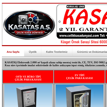
Ana Sayfa
Üyelik
Kalite Testlerimiz
Görüntü ve Dokümanla
KASATAŞ Elektronik 2.000 m² kapalı alana sahip montaj tesisi ile, CE, TUV, ISO 9002 gib
Kısa süre içerisinde imalat sektöründe de kalite anlayışını ispat etmiş, ithalatın yanında, ü
EV TİPİ
OFİS VE BÜRO TİPİ
ÇELİK PARA KASASI
ÇELİK PARA KASASI