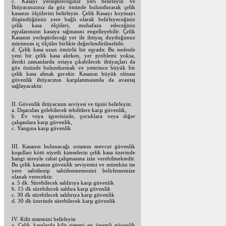
c. Kasayı yerleştireceğiniz yeri belirleyin ve
İhtiyacınızınız da göz önünde bulundurarak çelik
kasanın ölçülerini belirleyin. Çelik Kasayı koymayı
düşündüğünüz yere bağlı olarak belirleyeceğiniz
çelik kasa ölçüleri, muhafaza edeceğiniz
eşyalarınızın kasaya sığmasını engelleyebilir. Çelik
Kasanın yerleştirileceği yer ile ihtiyaç duyduğunuz
minimum iç ölçüler birlikte değerlendirilmelidir.
d. Çelik kasa uzun ömürlü bir eşyadır. Bu nedenle
yeni bir çelik kasa alırken, yer problemi yoksa,
ileriki zamanlarda ortaya çıkabilecek ihtiyaçları da
göz önünde bulundurmak ve yeterince büyük bir
çelik kasa almak gerekir. Kasanın büyük olması
güvenlik ihtiyacının karşılanmasında da avantaj
sağlayacaktır.
II. Güvenlik ihtiyacının seviyesi ve tipini belirleyin.
a. Dışarıdan gelebilecek tehditlere karşı güvenlik,
b. Ev veya işyerinizde, çocuklara veya diğer
çalışanlara karşı güvenlik,
c. Yangına karşı güvenlik
III. Kasanın bulunacağı ortamın mevcut güvenlik
koşulları kötü niyetli kimselerin çelik kasa üzerinde
hangi süreyle rahat çalışmasına izin verebilmektedir.
Bu çelik kasanın güvenlik seviyesini ve mümkün ise
yere sabitlenip sabitlenmemesini belirlememize
olanak verecektir.
a. 5 dk. Sürebilecek saldırıya karşı güvenlik
b. 15 dk sürebilecek saldıra karşı güvenlik
c. 30 dk sürebilecek saldırıya karşı güvenlik
d. 30 dk üzerinde sürebilecek karşı güvenlik
IV. Kilit sistemini belirleyin
a. Çelik kasalarda kilit sistemi en önemli güvenlik