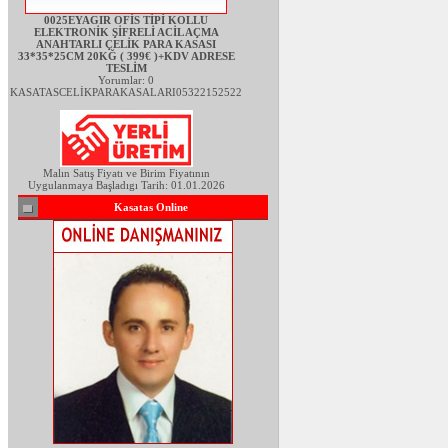
0025EYAGIR OFİS TİPİ KOLLU
ELEKTRONİK ŞİFRELİ ACİL AÇMA
ANAHTARLI ÇELİK PARA KASASI
33*35*25CM 20KĞ ( 399€ )+KDV ADRESE
TESLİM
Yorumlar: 0
KASATASCELİKPARAKASALARI05322152522
Malın Satış Fiyatı ve Birim Fiyatının
Uygulanmaya Başladıgı Tarih: 01.01.2026
Kasatas Online