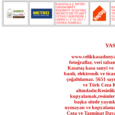
KASATAŞ A.Ş. METRO
GROSMARKET
KA
BAKIRKÖY ALIŞVERİŞ
YA
HİZMETLERİ TİCARET
YE
YETKİLİ SERVİSİDİR. (
55
268906 ) ( 27.02.2017 )
TO
(SIGMA) MARKALI
YAS
www.celikkasadunyasi
fotoğraflar, veri taban
Kasataş kasa sanyi ve ti
basılı, elektronik ve tic
çoğaltılamaz. 5651 say
ve Türk Ceza 
altındadır.Kesinlik
kopyalamak,resimler 
başka sitede yayın
uymayan ve kopyalama 
Ceza ve Tazminat Daval