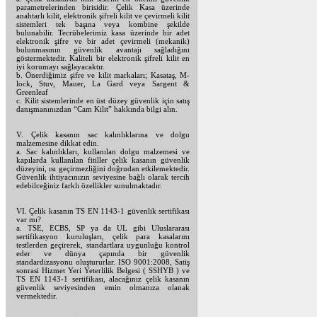
parametrelerinden birisidir. Çelik Kasa üzerinde
anahtarlı kilit, elektronik şifreli kilit ve çevirmeli kilit
sistemleri tek başına veya kombine şekilde
bulunabilir. Tecrübelerimiz kasa üzerinde bir adet
elektronik şifre ve bir adet çevirmeli (mekanik)
bulunmasının güvenlik avantajı sağladığını
göstermektedir. Kaliteli bir elektronik şifreli kilit en
iyi korumayı sağlayacaktır.
b. Önerdiğimiz şifre ve kilit markaları; Kasataş, M-
lock, Stuv, Mauer, La Gard veya Sargent &
Greenleaf
c. Kilit sistemlerinde en üst düzey güvenlik için satış
danışmanınızdan “Cam Kilit” hakkında bilgi alın.
V. Çelik kasanın sac kalınlıklarına ve dolgu
malzemesine dikkat edin.
a. Sac kalınlıkları, kullanılan dolgu malzemesi ve
kapılarda kullanılan fitiller çelik kasanın güvenlik
düzeyini, ısı geçirmezliğini doğrudan etkilemektedir.
Güvenlik ihtiyacınızın seviyesine bağlı olarak tercih
edebilceğiniz farklı özellikler sunulmaktadır.
VI. Çelik kasanın TS EN 1143-1 güvenlik sertifikası
var mı?
a. TSE, ECBS, SP ya da UL gibi Uluslararası
sertifikasyon kuruluşları, çelik para kasalarını
testlerden geçirerek, standartlara uygunluğu kontrol
eder ve dünya çapında bir güvenlik
standardizasyonu oluştururlar. ISO 9001:2008, Satiş
sonrasi Hizmet Yeri Yeterlilik Belgesi ( SSHYB ) ve
TS EN 1143-1 sertifikası, alacağınız çelik kasanın
güvenlik seviyesinden emin olmanıza olanak
vermektedir.